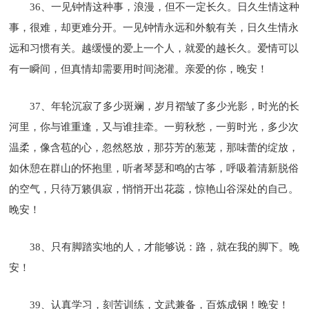
36、一见钟情这种事，浪漫，但不一定长久。日久生情这种
事，很难，却更难分开。一见钟情永远和外貌有关，日久生情永
远和习惯有关。越缓慢的爱上一个人，就爱的越长久。爱情可以
有一瞬间，但真情却需要用时间浇灌。亲爱的你，晚安！
37、年轮沉寂了多少斑斓，岁月褶皱了多少光影，时光的长
河里，你与谁重逢，又与谁挂牵。一剪秋愁，一剪时光，多少次
温柔，像含苞的心，忽然怒放，那芬芳的葱茏，那味蕾的绽放，
如休憩在群山的怀抱里，听者琴瑟和鸣的古筝，呼吸着清新脱俗
的空气，只待万籁俱寂，悄悄开出花蕊，惊艳山谷深处的自己。
晚安！
38、只有脚踏实地的人，才能够说：路，就在我的脚下。晚
安！
39、认真学习，刻苦训练，文武兼备，百炼成钢！晚安！