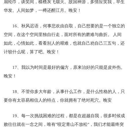
扇纶巾，谈笑间，樯橹灰飞烟灭。故国神游，多情应笑我，早生
华发。人间如梦，一樽还酹江月。晚安！
16、秋风迟语，何事悲欢由自取，自己想要的是一个独立的
空间，在这个空间里独自行走，面对所有的磨难与曲折。 人间
如此，心情如此，看看别人的艰难，也就自己劝自己三五句，还
计较什么呢，算了吧。晚安！
17、我以为时间是最好的偏方，原来治好的只能是皮外伤。
晚安！
18、不管你多大年龄，从事什么工作，是什么性格的人，只
要你有太容易相信人的特点，你就拥有了绝对死穴。晚安
19、每一次挑战困难的过程，都是在超越自我，很多时候成
败往往就在一念之间，唯有"咬定青山不放松"，我们才能最终突