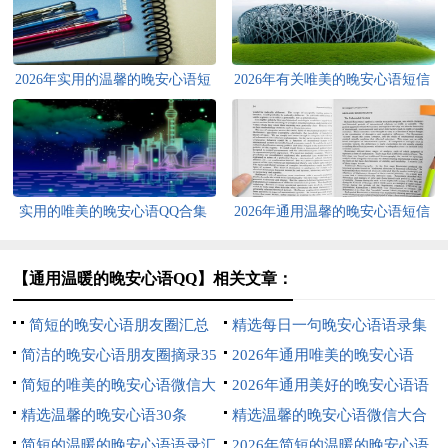
2026年实用的温馨的晚安心语短
2026年有关唯美的晚安心语短信
信大汇总60句
35句
实用的唯美的晚安心语QQ合集
2026年通用温馨的晚安心语短信
74条
大汇总73句
【通用温暖的晚安心语QQ】相关文章：
简短的晚安心语朋友圈汇总
精选每日一句晚安心语语录集
81条
简洁的晚安心语朋友圈摘录35
锦72句
2026年通用唯美的晚安心语
句
简短的唯美的晚安心语微信大
QQ合集31句
2026年通用美好的晚安心语语
汇总79条
精选温馨的晚安心语30条
录合集70条
精选温馨的晚安心语微信大合
简短的温暖的晚安心语语录汇
集53条
2026年简短的温暖的晚安心语