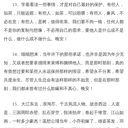
13、学着看淡一些事情，才是对自己最好的保护。有些人，
似荷，只能远观；有些人，如茶，可以咀嚼；有些人，象风，不
必在意；有些人，是树，值得依靠。我们要不拘一格，任何人都
不是你的复制与想像，不必用自己的需求，要他人是什么或不是
什么，做什么或不做什么。晚安！
14、细细想来，当年许下的那些承诺，也并非是因为年少无
知，又或者想要拿感情来束缚和捆绑他人。而是那时那刻，真的
有曾想过要和某些人永远保持那样的情谊，希望永不分离，希望
共度余生。尽管人生总会有这样那样的不如意，但是在那时那
刻，我们都未曾有过什么欺瞒和不真心。晚安！
15、大江东去，浪淘尽。千古风流人物。故垒西边，人道
是，三国周郎赤壁。乱石穿空，惊涛拍岸，卷起千堆雪。江山如
画，一时多少豪杰！遥想公瑾当年，小乔初嫁了，雄姿英发，羽