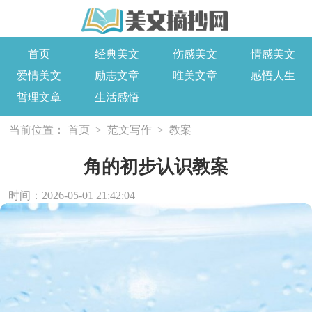
首页
经典美文
伤感美文
情感美文
爱情美文
励志文章
唯美文章
感悟人生
哲理文章
生活感悟
当前位置：
首页
>
范文写作
>
教案
角的初步认识教案
时间：2026-05-01 21:42:04