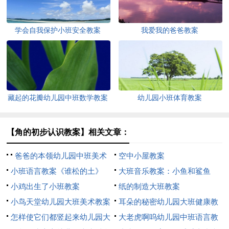
学会自我保护小班安全教案
我爱我的爸爸教案
藏起的花瓣幼儿园中班数学教案
幼儿园小班体育教案
【角的初步认识教案】相关文章：
爸爸的本领幼儿园中班美术
空中小屋教案
教案
小班语言教案《谁松的土》
大班音乐教案：小鱼和鲨鱼
小鸡出生了小班教案
纸的制造大班教案
小鸟天堂幼儿园大班美术教案
耳朵的秘密幼儿园大班健康教
怎样使它们都竖起来幼儿园大
案
大老虎啊呜幼儿园中班语言教