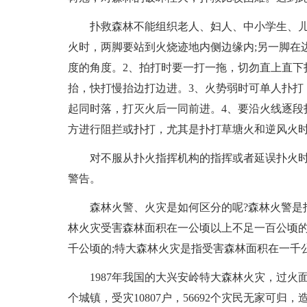
扑救森林不能组织老人、妇人、中小学生、儿
火时，两脚要站到火烧迹地内侧边缘内;另一脚在边
度的角度。2、拍打时要一打一拖，切勿直上直下
抬，快打慢抬边打边进。3、火势弱时可单人扑打
起同时落，打灭火后一同前进。4、要沿火线逐段
方进行阻拦或扑打，尤其是扑打草塘火和逆风火
对不服从扑火指挥机构的指挥或者延误扑火时
警告。
森林火警、火灾是如何区分的呢?森林火警是
林火灾受害森林面积在一公顷以上不足一百公顷的
千公顷的;特大森林火灾是指受害森林面积在一千
1987年我国的大兴安岭特大森林火灾，过火面
个城镇，受灾10807户，56692个灾民无家可归，