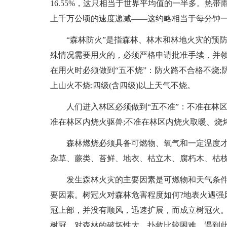
16.55%，这只相当于世界平均值的一半多。热
上千万公顷的速度递减——这约略相当于每分钟
“森林防火”是指森林、林木和林地火灾的预
殊情况需要用火的，必须严格申请批准手续，并
在用火时必须做到“五不烧”：防火路不合格不烧;
上山火不烧;四级(含四级)以上天气不烧。
人们进入林区必须做到“五不准”：不准在林区
准在林区内烧火驱兽;不准在林区内烧火取暖、烧
森林燃烧必须具备可燃物、氧气和一定温度
杂草、蕨类、苔鲜、地衣、枯立木、腐朽木、枯
发生森林火灾的主要因素是可燃物和天气条
要因素。树冠火对森林危害程度如何?地表火遇强
冠上部，并没有顺风，迅速扩展，而成立树冠火
树冠，对森林的破坏性大，扑救比较困难。遇到