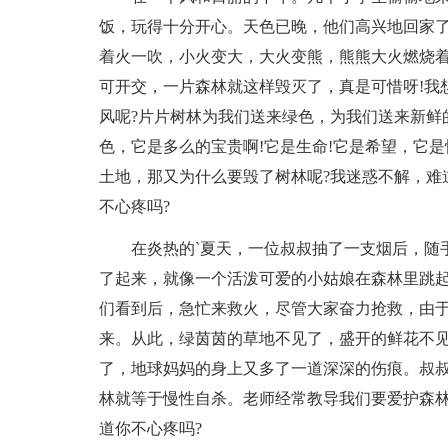
饭，玩得十分开心。天色已晚，他们高兴地回家
着火一吹，小火变大，大火变熊，熊熊大火燃烧
可开交，一片森林就这样毁灭了，真是可惜呀!我
风呢?片片树林为我们送来绿色，为我们送来新鲜
色，它是多么的宝贵啊!它是生命!它是希望，它
土地，那又为什么要毁了树林呢?我迷惑不解，难
不心疼吗?
在炎热的`夏天，一位叔叔抽了一支烟后，随
了起来，就像一个活泼可爱的小姑娘在森林里跳
们看到后，急忙来救火，尽管大家奋力抢救，由
来。从此，绿茵茵的草地不见了，盛开的鲜花不
了，地球妈妈的身上又多了一道深深的伤痕。叔
林就等于慢性自杀。老师经常教导我们要爱护森林
道你不心疼吗?