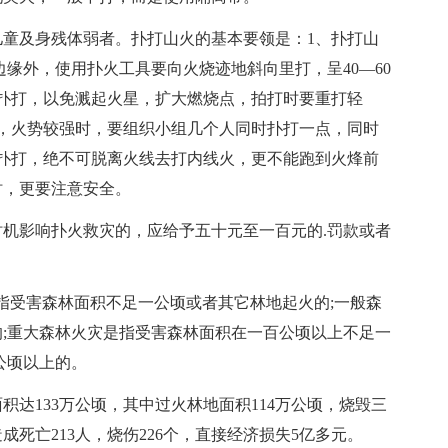
童及身残体弱者。扑打山火的基本要领是：1、扑打山
缘外，使用扑火工具要向火烧迹地斜向里打，呈40—60
扑打，以免溅起火星，扩大燃烧点，拍打时要重打轻
，火势较强时，要组织小组几个人同时扑打一点，同时
扑打，绝不可脱离火线去打内线火，更不能跑到火烽前
时，更要注意安全。
机影响扑火救灾的，应给予五十元至一百元的.罚款或者
指受害森林面积不足一公顷或者其它林地起火的;一般森
;重大森林火灾是指受害森林面积在一百公顷以上不足一
公顷以上的。
积达133万公顷，其中过火林地面积114万公顷，烧毁三
造成死亡213人，烧伤226个，直接经济损失5亿多元。