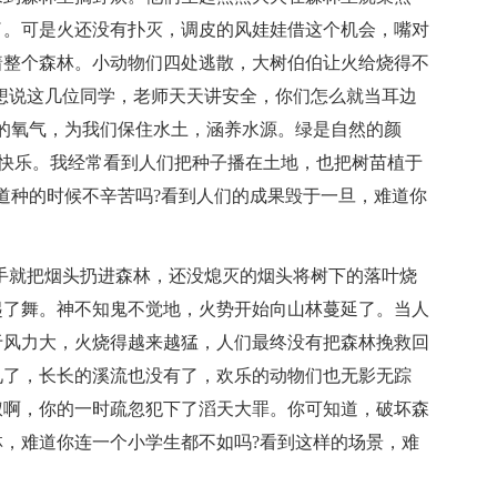
了。可是火还没有扑灭，调皮的风娃娃借这个机会，嘴对
着整个森林。小动物们四处逃散，大树伯伯让火给烧得不
想说这几位同学，老师天天讲安全，你们怎么就当耳边
的氧气，为我们保住水土，涵养水源。绿是自然的颜
是快乐。我经常看到人们把种子播在土地，也把树苗植于
道种的时候不辛苦吗?看到人们的成果毁于一旦，难道你
手就把烟头扔进森林，还没熄灭的烟头将树下的落叶烧
起了舞。神不知鬼不觉地，火势开始向山林蔓延了。当人
于风力大，火烧得越来越猛，人们最终没有把森林挽救回
见了，长长的溪流也没有了，欢乐的动物们也无影无踪
叔啊，你的一时疏忽犯下了滔天大罪。你可知道，破坏森
，难道你连一个小学生都不如吗?看到这样的场景，难