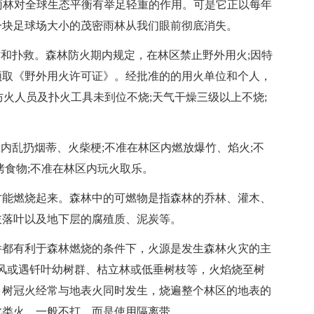
带雨林对全球生态平衡有举足轻重的作用。可是它正以每年
一块足球场大小的茂密雨林从我们眼前彻底消失。
防和扑救。森林防火期内规定，在林区禁止野外用火;因特
领取《野外用火许可证》。经批准的的用火单位和个人，
防火人员及扑火工具未到位不烧;天气干燥三级以上不烧;
内乱扔烟蒂、火柴梗;不准在林区内燃放爆竹、焰火;不
烤食物;不准在林区内玩火取乐。
才能燃烧起来。森林中的可燃物是指森林的乔林、灌木、
枝落叶以及地下层的腐殖质、泥炭等。
件都有利于森林燃烧的条件下，火源是发生森林火灾的主
风或遇钎叶幼树群、枯立林或低垂树枝等，火焰烧至树
。树冠火经常与地表火同时发生，烧遍整个林区的地表的
此类火，一般不打，而是使用隔离带。