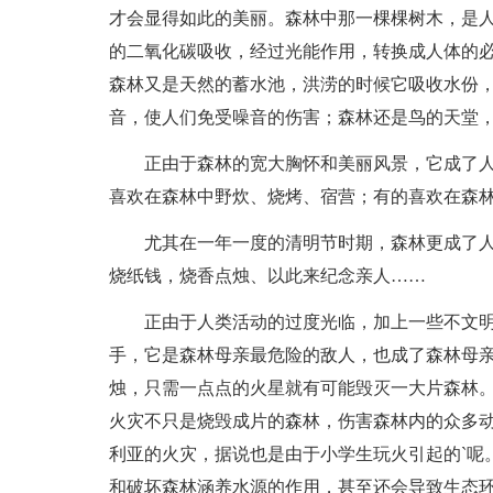
才会显得如此的美丽。森林中那一棵棵树木，是
的二氧化碳吸收，经过光能作用，转换成人体的
森林又是天然的蓄水池，洪涝的时候它吸收水份
音，使人们免受噪音的伤害；森林还是鸟的天堂
正由于森林的宽大胸怀和美丽风景，它成了
喜欢在森林中野炊、烧烤、宿营；有的喜欢在森
尤其在一年一度的清明节时期，森林更成了
烧纸钱，烧香点烛、以此来纪念亲人……
正由于人类活动的过度光临，加上一些不文
手，它是森林母亲最危险的敌人，也成了森林母
烛，只需一点点的火星就有可能毁灭一大片森林
火灾不只是烧毁成片的森林，伤害森林内的众多
利亚的火灾，据说也是由于小学生玩火引起的`呢
和破坏森林涵养水源的作用，甚至还会导致生态