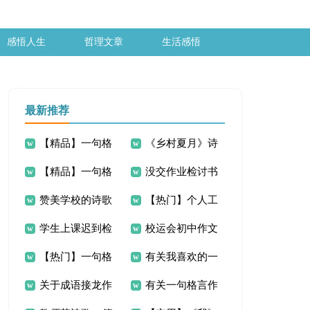
感悟人生
哲理文章
生活感悟
最新推荐
【精品】一句格
《乡村夏月》诗
【精品】一句格
没交作业检讨书
言启示的作文300字
歌
赞美学校的诗歌
【热门】个人工
言作文300字4篇
15篇
4篇
学生上课迟到检
校运会初中作文
作失误检讨书10篇
【热门】一句格
有关我喜欢的一
讨书15篇
300字汇编9篇
关于成语接龙作
有关一句格言作
言作文300字3篇
则格言作文300字汇