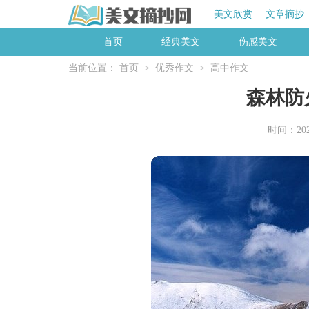
美文欣赏
文章摘抄
首页
经典美文
伤感美文
当前位置：
首页
>
优秀作文
>
高中作文
森林防
时间：2026-