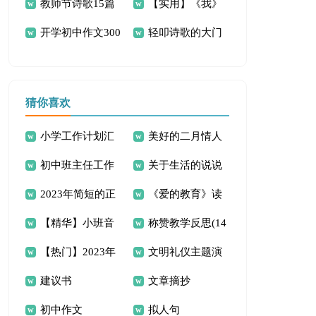
教师节诗歌15篇
【实用】《我》
文300字3篇
文300字4篇
编7篇
开学初中作文300
轻叩诗歌的大门
初中作文300字四篇
字集合八篇
作文300字集锦五篇
猜你喜欢
小学工作计划汇
美好的二月情人
初中班主任工作
关于生活的说说
总[5篇]
节寄语
2023年简短的正
《爱的教育》读
计划
(合集15篇)
【精华】小班音
称赞教学反思(14
能量的励志语录65
后感
【热门】2023年
文明礼仪主题演
乐教案锦集六篇
篇)
句
建议书
文章摘抄
正能量的句子合集
讲稿(15篇)
初中作文
拟人句
47条