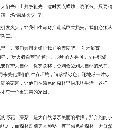
节人们去山上拜祭祖先，这时要点蜡烛，烧纸钱。只要稍
一场“森林火灾”了!
能引发火灾，给我们生命财产造成巨大损失。我们必须从
预防工。
里，让我们共同来维护我们的家园吧!十年才能育一
牢”，“玩火者自焚”的道理。聪明的人类啊，别再犯傻
也要保护大自然，保护森林，否则会受到大自然的惩罚。
同来美化我们的生存环境，请珍惜绿色。还地球一片绿
美满的家园，让他们在绿色的森林里快乐地生活，这样，
类才有一个更完美的家园。
簇的野花、蘑菇，是大自然母亲美丽的裙摆，那奔跑的小
的地方，而森林既幽美又神秘。有了绿色的森林，大自然