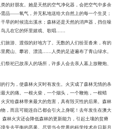
人类的好朋友。她是天然的空气净化器，会把空气中多余
必需品——氧气，并无私地送给大自然上的每一个生灵；
，干旱的时候流出溪水；森林还是天然的消声器，挡住噪
，鸟儿在它的怀里嬉戏、歌唱……
人们旅游、渡假的好地方了。无数的人们纷至沓来，有的
林里爬山、攀岩、漂流……人类的足迹遍布了青山绿水。
人们祭祀已故亲人的场所，许多人会去亲人墓上放鞭炮、
明的行为，使森林火灾时有发生。火灾成了森林无情的杀
亲最大的痛。一根火柴，一个烟头，一个鞭炮，一根蜡
。火灾给森林带来最大的危害，具有毁灭性的后果。森林
动物，而且可能连自己都会引火上身呢！去年发生在澳大
。森林火灾还会降低森林的更新能力，引起土壤的贫瘠
环境失去平衡的恶果。尽管当今世界的科学技术在日新月