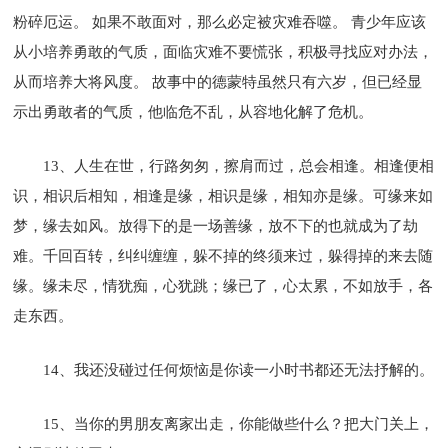
粉碎厄运。 如果不敢面对，那么必定被灾难吞噬。 青少年应该
从小培养勇敢的气质，面临灾难不要慌张，积极寻找应对办法，
从而培养大将风度。 故事中的德蒙特虽然只有六岁，但已经显
示出勇敢者的气质，他临危不乱，从容地化解了危机。
13、人生在世，行路匆匆，擦肩而过，总会相逢。相逢便相
识，相识后相知，相逢是缘，相识是缘，相知亦是缘。可缘来如
梦，缘去如风。放得下的是一场善缘，放不下的也就成为了劫
难。千回百转，纠纠缠缠，躲不掉的终须来过，躲得掉的来去随
缘。缘未尽，情犹痴，心犹跳；缘已了，心太累，不如放手，各
走东西。
14、我还没碰过任何烦恼是你读一小时书都还无法抒解的。
15、当你的男朋友离家出走，你能做些什么？把大门关上，