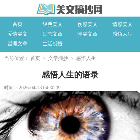
首页
经典美文
伤感美文
情感美文
爱情美文
励志文章
唯美文章
感悟人生
哲理文章
生活感悟
当前位置：
首页
>
文章摘抄
>
感悟人生
感悟人生的语录
时间：2026-04-18 04:30:09