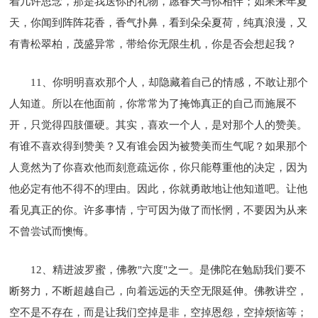
着几许思念，那是我送你的礼物，愿春天与你相伴；如果来年夏
天，你闻到阵阵花香，香气扑鼻，看到朵朵夏荷，纯真浪漫，又
有青松翠柏，茂盛异常，带给你无限生机，你是否会想起我？
11、你明明喜欢那个人，却隐藏着自己的情感，不敢让那个
人知道。所以在他面前，你常常为了掩饰真正的自己而施展不
开，只觉得四肢僵硬。其实，喜欢一个人，是对那个人的赞美。
有谁不喜欢得到赞美？又有谁会因为被赞美而生气呢？如果那个
人竟然为了你喜欢他而刻意疏远你，你只能尊重他的决定，因为
他必定有他不得不的理由。因此，你就勇敢地让他知道吧。让他
看见真正的你。许多事情，宁可因为做了而怅惘，不要因为从来
不曾尝试而懊悔。
12、精进波罗蜜，佛教"六度"之一。是佛陀在勉励我们要不
断努力，不断超越自己，向着远远的天空无限延伸。佛教讲空，
空不是不存在，而是让我们空掉是非，空掉恩怨，空掉烦恼等；