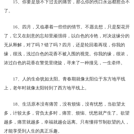
15、你要是放不下过去的痛苦，那么你的伤口永远都愈合不
了。
16、四月，又临摹着一些些的情节。不愿去想，只是梨花开
了，它又在刻意的忘却里顽强得，以白色的冷艳，对决这缘分的
无从释解，对了吗？错了吗？四月，还是轮回着再现，你我的
缘，很浅，浅过白色的花香不被入围的视觉。你我的缘，很浓，
浓过白色的花香在警觉里绕旋，寻来了一种撞见，一生牵绊。
17、人的生命犹如太阳。青春期就像太阳位于东方地平线
上，老年时就像太阳转到了西方地平线上。
18、生活原本没有痛苦，没有烦恼，没有忧愁，当欲望太
多，计较太多，背负太多时，痛苦、烦恼、忧愁就产生了。欲望
越多，痛苦就越多，幸福就越会远离。只有懂得节制欲望的人，
才能享受到人生的真正乐趣。