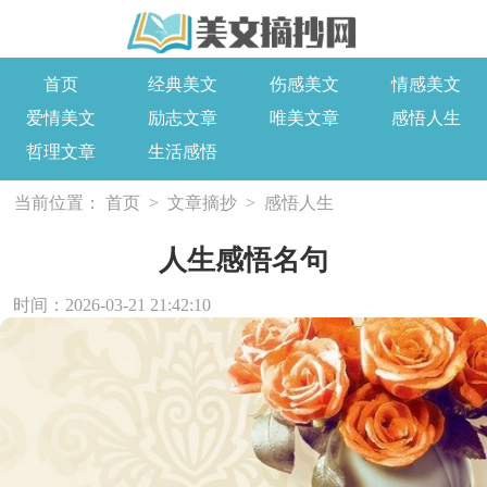
首页
经典美文
伤感美文
情感美文
爱情美文
励志文章
唯美文章
感悟人生
哲理文章
生活感悟
当前位置：
首页
>
文章摘抄
>
感悟人生
人生感悟名句
时间：2026-03-21 21:42:10