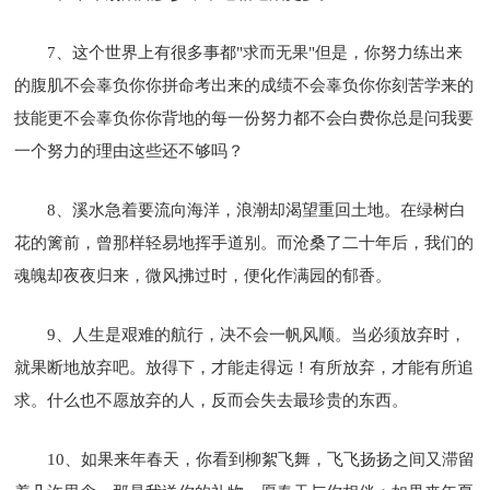
7、这个世界上有很多事都"求而无果"但是，你努力练出来
的腹肌不会辜负你你拼命考出来的成绩不会辜负你你刻苦学来的
技能更不会辜负你你背地的每一份努力都不会白费你总是问我要
一个努力的理由这些还不够吗？
8、溪水急着要流向海洋，浪潮却渴望重回土地。在绿树白
花的篱前，曾那样轻易地挥手道别。而沧桑了二十年后，我们的
魂魄却夜夜归来，微风拂过时，便化作满园的郁香。
9、人生是艰难的航行，决不会一帆风顺。当必须放弃时，
就果断地放弃吧。放得下，才能走得远！有所放弃，才能有所追
求。什么也不愿放弃的人，反而会失去最珍贵的东西。
10、如果来年春天，你看到柳絮飞舞，飞飞扬扬之间又滞留