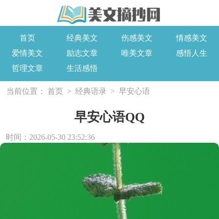
首页
经典美文
伤感美文
情感美文
爱情美文
励志文章
唯美文章
感悟人生
哲理文章
生活感悟
当前位置：
首页
>
经典语录
>
早安心语
早安心语QQ
时间：2026-05-30 23:52:36