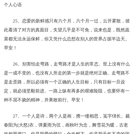
个人心语
25、恋爱的新鲜感只有六个月，六个月一过，云开雾散，彼
此看清了对方的真面目，失望几乎是不可免，说来也是，既然蔬
菜都无法永远保鲜，你又凭什么总想在别人的世界占据半边天。
早安！
26、别害怕走弯路，走弯路才是人生的常态。世上没有什么
是一成不变的，也没有人所走的第一步就是绝对正确。走弯路不
是走歪路，所以必须有一个正确的人生目标，只有目标一旦设
定，就必须坚毅前进。一路上纵有再多的艰难险阻，也要怀有一
种不屈不挠的精神，并果敢前行。早安！
27、一个人是诗，两个人是画，携一缕相思，笺字绵长。裁
春阳为[大怒]衣，弹夏雨为弦，画秋叶为念，舞雪花为暖，古老
的相思渡口，你是我爱的驿站；合欢树下，你是我千年不变的守