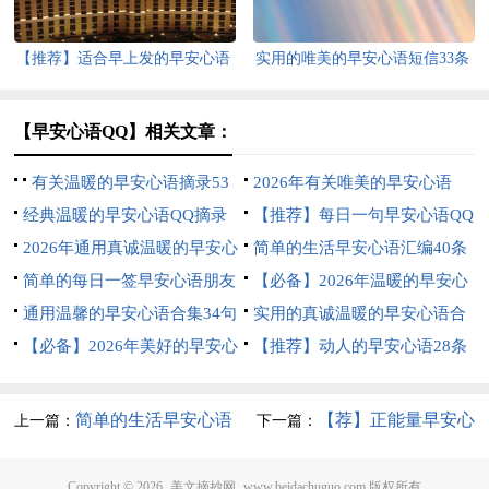
【推荐】适合早上发的早安心语
实用的唯美的早安心语短信33条
合集47条
【早安心语QQ】相关文章：
有关温暖的早安心语摘录53
2026年有关唯美的早安心语
条
经典温暖的早安心语QQ摘录
QQ38条
【推荐】每日一句早安心语QQ
32句
2026年通用真诚温暖的早安心
合集33条
简单的生活早安心语汇编40条
语集合46条
简单的每日一签早安心语朋友
【必备】2026年温暖的早安心
圈集锦35条
通用温馨的早安心语合集34句
语短信大合集58条
实用的真诚温暖的早安心语合
【必备】2026年美好的早安心
集63句
【推荐】动人的早安心语28条
语短信汇编56条
简单的生活早安心语
【荐】正能量早安心
上一篇：
下一篇：
短信26条
语
Copyright © 2026
美文摘抄网
www.beidachuguo.com 版权所有