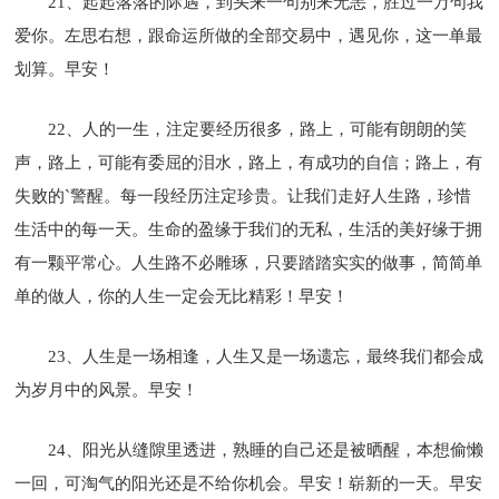
21、起起落落的际遇，到头来一句别来无恙，胜过一万句我
爱你。左思右想，跟命运所做的全部交易中，遇见你，这一单最
划算。早安！
22、人的一生，注定要经历很多，路上，可能有朗朗的笑
声，路上，可能有委屈的泪水，路上，有成功的自信；路上，有
失败的`警醒。每一段经历注定珍贵。让我们走好人生路，珍惜
生活中的每一天。生命的盈缘于我们的无私，生活的美好缘于拥
有一颗平常心。人生路不必雕琢，只要踏踏实实的做事，简简单
单的做人，你的人生一定会无比精彩！早安！
23、人生是一场相逢，人生又是一场遗忘，最终我们都会成
为岁月中的风景。早安！
24、阳光从缝隙里透进，熟睡的自己还是被晒醒，本想偷懒
一回，可淘气的阳光还是不给你机会。早安！崭新的一天。早安