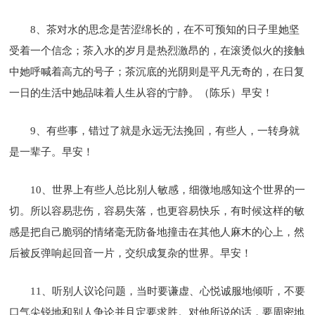
8、茶对水的思念是苦涩绵长的，在不可预知的日子里她坚
受着一个信念；茶入水的岁月是热烈激昂的，在滚烫似火的接触
中她呼喊着高亢的号子；茶沉底的光阴则是平凡无奇的，在日复
一日的生活中她品味着人生从容的宁静。（陈乐）早安！
9、有些事，错过了就是永远无法挽回，有些人，一转身就
是一辈子。早安！
10、世界上有些人总比别人敏感，细微地感知这个世界的一
切。所以容易悲伤，容易失落，也更容易快乐，有时候这样的敏
感是把自己脆弱的情绪毫无防备地撞击在其他人麻木的心上，然
后被反弹响起回音一片，交织成复杂的世界。早安！
11、听别人议论问题，当时要谦虚、心悦诚服地倾听，不要
口气尖锐地和别人争论并且定要求胜。对他所说的话，要周密地