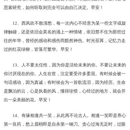
思索研究，如何听取则完全可以由自己决定。早安！
12、西风吹不散清愁，每一次内心不经意为某一些文字或旋
律触碰，还是依旧会莫名的涌上一种情绪，依旧禁不住为那些过
往的年华，曾经的感动和感伤而黯然神伤。时光荏苒，记忆力走
过的红花绿柳，皆落尽繁华。早安！
13、人不要太任性，因为你是活给未来的你。不要让未来的
你讨厌现在的你。人生在世，注定要受许多委屈。有时候会被一
句话感动，因为真诚；有时候会为一首歌流泪，因为经历。生命
是飘泊的云，心是执着的风，懂得珍惜，心经过的地方，就会开
出一朵美丽的花。早安！
14、有缘相逢共一笑，从此再不论古人。相逢一笑即是养心
第一良药，愁上眉梢即是自杀第一钢刀。贪心过海无足时，过眼