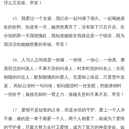
浮云又笑谁。早安！
15、我爱过一个女孩，我们在一起纠缠了很久。一起喝她喜
欢的饮料。知道有一天，她突然离开了，没有留下只言片语。在
分别的那一天我很愧疚，我知道她留在我身边是一个错误，因为
我没法给她她想要的幸福。早安！
16、人与人之间就是一份缘，一份情，一份心，一份真。擦
肩而过的叫路人；不离不弃的叫亲人；时牵时挂的叫友人；生死
相随的叫近人；默契能懂的叫爱人。无需锦上添花，只需雪中送
炭 。风轻云淡时一句问候；郁闷困惑时一丝安慰；穷困潦倒时
一些给予；孤独无助时一臂之力；落魄失意时不离不弃。早安！
17、爱情不是短暂的占有，而是永恒的守护。爱上一个人并
不难，难的是一辈子都爱一个人。两个人相爱了，就成为了爱情
的守护者，尽最大努力去扞卫爱情，成为了双方的神圣使命。如