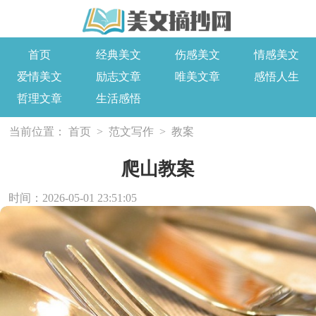
首页
经典美文
伤感美文
情感美文
爱情美文
励志文章
唯美文章
感悟人生
哲理文章
生活感悟
当前位置：
首页
>
范文写作
>
教案
爬山教案
时间：2026-05-01 23:51:05