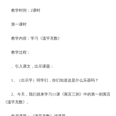
教学时间：2课时
第一课时
教学内容：学习《滥竽充数》
教学过程：
、引入课文，出示课题：
1、（出示竽）同学们，你们知道这是什么乐器吗？
2、今天，我们就来学习11课《寓言三则》中的第一则寓言
《滥竽充数》。
板书课题：《滥竽充数》读课题