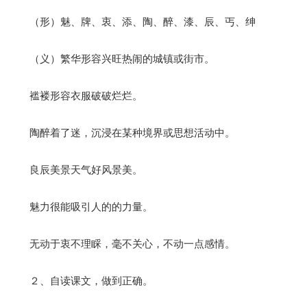
（形）魅、牌、衷、添、陶、醉、漆、辰、丐、绅
（义）繁华形容兴旺热闹的城镇或街市。
褴褛形容衣服破破烂烂。
陶醉着了迷，沉浸在某种境界或思想活动中。
良辰美景天气好风景美。
魅力很能吸引人的的力量。
无动于衷不理睬，毫不关心，不动一点感情。
２、自读课文，做到正确。