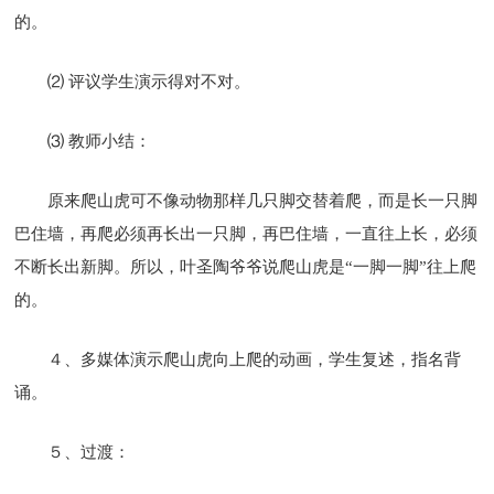
的。
⑵ 评议学生演示得对不对。
⑶ 教师小结：
原来爬山虎可不像动物那样几只脚交替着爬，而是长一只脚
巴住墙，再爬必须再长出一只脚，再巴住墙，一直往上长，必须
不断长出新脚。所以，叶圣陶爷爷说爬山虎是“一脚一脚”往上爬
的。
４、多媒体演示爬山虎向上爬的动画，学生复述，指名背
诵。
５、过渡：