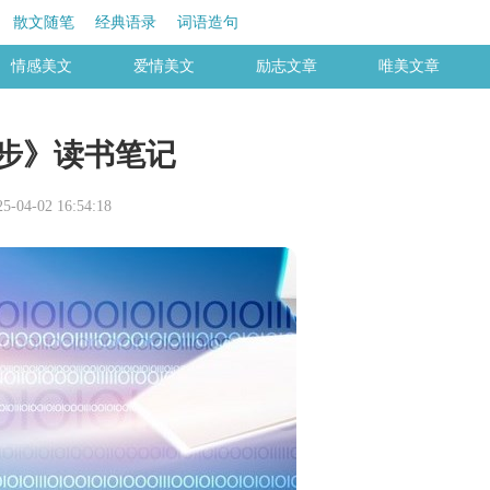
散文随笔
经典语录
词语造句
情感美文
爱情美文
励志文章
唯美文章
步》读书笔记
04-02 16:54:18