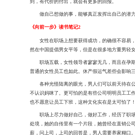
到，有代价的付出，就会有更多的回报。
做自己想做的事，能够真正发挥出自己的潜
《向前一步》读书笔记2
女性在职场上想要获得成功，的确很不容易
然在
中国提倡男女平等，但是在很多地方重男轻
职场五载，女性
领导者寥寥无几，而且在孕
普通的女性员工也如此。休产假运气差些会影响
各种光怪陆离的眼光，男人们可以前天待在
不认识妈咪了。更可怕的是有些公司明明员工工
也不愿意让员工下班，这种文化实在是太可怕了
职场上尽力做好自己，做好工作，经历了职
处境，她的自传里有一个片段，她曾经在直销公
薪，问上司，上司的回答是，男人需要养家糊口