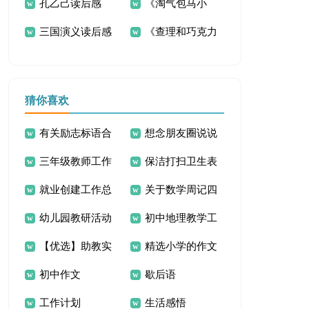
孔乙己读后感
《淘气包马小
作文300字四篇
神灯爱情美文
十篇
三国演义读后感
《查理和巧克力
跳》读后感
工厂》读后感
猜你喜欢
有关励志标语合
想念朋友圈说说
三年级教师工作
保洁打扫卫生表
集99条
文案80句
就业创建工作总
关于数学周记四
计划
扬信
幼儿园教研活动
初中地理教学工
结
年级下册范文10篇
【优选】助教实
精选小学的作文
心得体会
作总结范文九篇
初中作文
歇后语
习总结2篇
400字10篇
工作计划
生活感悟