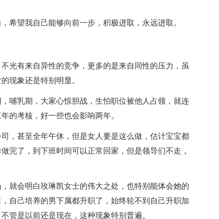
力，希望我自己能够向前一步，积极进取，永远进取。
，不光有来自异性的竞争，更多的是来自同性的压力，虽
女的现象还是特别明显。
期，哺乳期，大家心惊胆战，生怕职位被他人占领，就连
三年的考核，好一些也会影响两年。
公司，甚至全年午休，但是女人要是这么做，估计宝宝都
作做完了，到下班时间可以正常回家，但是
领导们不走，
！
场，就会明白玫琳凯女士的伟大之处，也特别能体会她的
司，自己培养的男下属都升职了，始终轮不到自己升职加
。不管是以前还是现在，这种现象特别普遍。