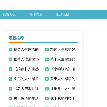
感悟人生
哲理文章
生活感悟
最新推荐
精选人生感悟的
精选人生感悟好
稻草人读后感15
关于人生感悟的
作文300字3篇
句集合55条
【推荐】人生感
《小狗钱钱》读
篇
作文300字集锦七篇
实用的人生感悟
关于人生感悟的
悟的作文300字七篇
书笔记15篇
《老人与海》读
【推荐】人生感
的作文300字集锦8
作文300字集锦六篇
关于感悟的生活
属于我的阿拉丁
书笔记15篇
悟的作文300字汇编
篇